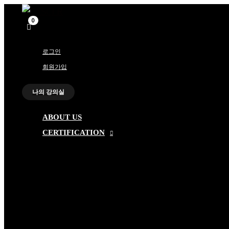
메
메
콘
뉴
뉴
토
토
텐
글
글
츠
로
로그인
건
회원가입
너
뛰
나의 강의실
기
ABOUT US
CERTIFICATION