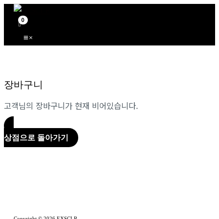
Main
콘
Menu
텐
츠
로
건
너
뛰
장바구니
기
고객님의 장바구니가 현재 비어있습니다.
상점으로 돌아가기
Copyright © 2026 EXSCI R