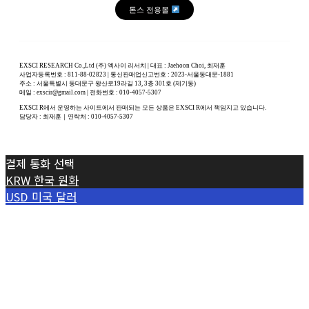
톤스 전용몰
EXSCI RESEARCH Co.,Ltd (주) 엑사이 리서치 | 대표 : Jaehoon Choi, 최재훈
사업자등록번호 : 811-88-02823 | 통신판매업신고번호 : 2023-서울동대문-1881
주소 : 서울특별시 동대문구 왕산로19라길 13, 3층 301호 (제기동)
메일 : exscir@gmail.com | 전화번호 : 010-4057-5307
EXSCI R에서 운영하는 사이트에서 판매되는 모든 상품은 EXSCI R에서 책임지고 있습니다.
담당자 : 최재훈｜연락처 : 010-4057-5307
결제 통화 선택
KRW
한국 원화
USD
미국 달러