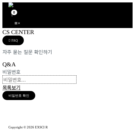
Main
콘
Menu
텐
츠
로
건
CS CENTER
너
FAQ
뛰
자주 묻는 질문 확인하기
기
Q&A
비밀번호
목록보기
비밀번호 확인
Copyright © 2026 EXSCI R