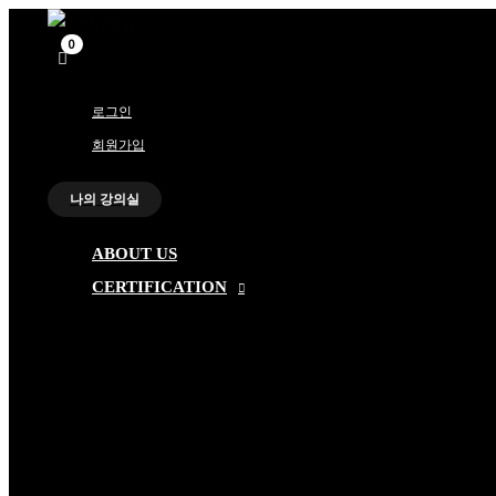
메
메
콘
뉴
뉴
토
토
텐
글
글
츠
로
로그인
건
회원가입
너
뛰
나의 강의실
기
ABOUT US
CERTIFICATION