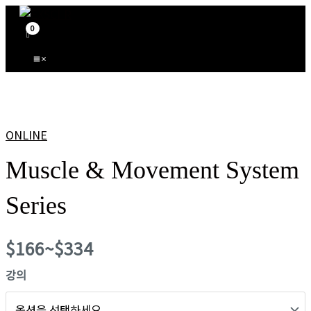
Main
콘
Menu
텐
츠
로
건
너
뛰
Muscle
기
&
ONLINE
Movement
Muscle & Movement System
System
Series
수
Series
량
$
166
~
$
334
강의