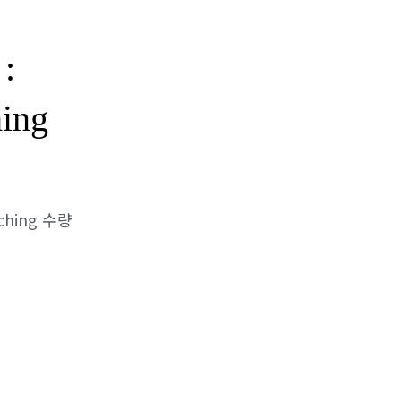
:
hing
aching 수량