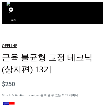
Main
콘
Menu
텐
츠
로
건
너
뛰
기
OFFLINE
근육 불균형 교정 테크닉
(상지편) 13기
$
250
Muscle Activation Techniques를 배울 수 있는 MAT 세미나