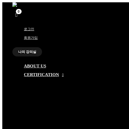
메
메
콘
뉴
뉴
토
토
텐
글
글
츠
로
로그인
건
회원가입
너
뛰
나의 강의실
기
ABOUT US
CERTIFICATION