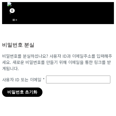
Main
콘
필
Menu
텐
수
츠
항
로
목
건
너
뛰
비밀번호 분실
기
비밀번호를 분실하셨나요? 사용자 ID과 이메일주소를 입력해주
세요. 새로운 비밀번호를 만들기 위해 이메일을 통한 링크를 받
게됩니다.
사용자 ID 또는 이메일
*
비밀번호 초기화