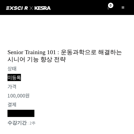
콘
Mai
텐
Me
츠
로
건
너
Senior Training 101 : 운동과학으로 해결하는
뛰
시니어 기능 향상 전략
기
상태
미등록
가격
100,000원
결제
수강신청하기
수강기간
: 2주